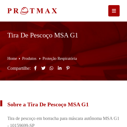
Tira De Pescoço MSA G1
Home
Produtos
Proteção Respiratória
Compartilhe:
Sobre a Tira De Pescoço MSA G1
Tira de pescoço em borracha para máscara autônoma MSA G1
- 10159699-SP