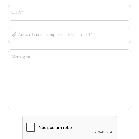
CNPJ*
Anexar lista de compras em formato .pdf*
Mensagem*