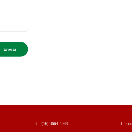
(16) 3664-4088
co