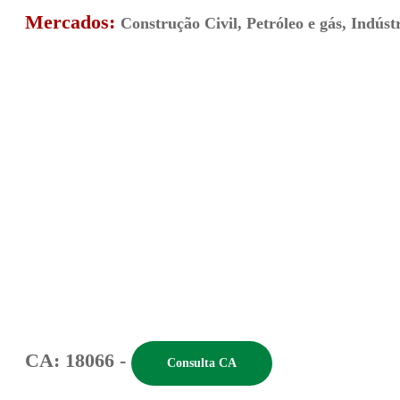
Mercados:
Construção Civil, Petróleo e gás, Indúst
CA: 18066 -
Consulta CA