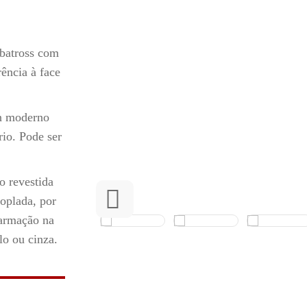
lbatross com
ência à face
gn moderno
io. Pode ser
o revestida
coplada, por
 armação na
lo ou cinza.