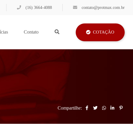
(16) 3664-4088
contato@protmax.com.br
ícias
Contato
COTAÇÃO
Compartilhe: