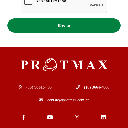
(16) 98143-4954
(16) 3664-4088
contato@protmax.com.br