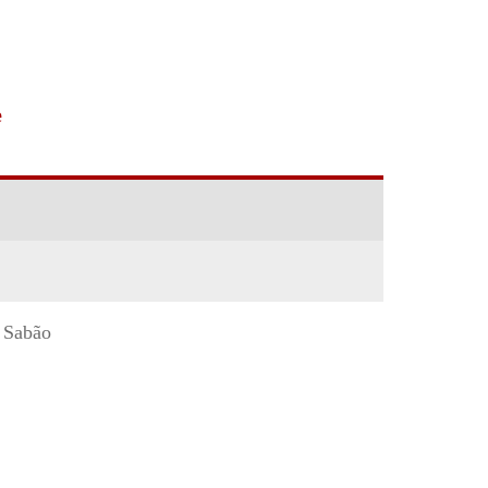
e
 Sabão