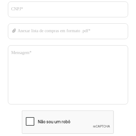
CNPJ*
Anexar lista de compras em formato .pdf*
Mensagem*