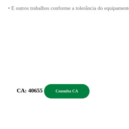
• E outros trabalhos conforme
a tolerância do equipament
CA: 40655
Consulta CA