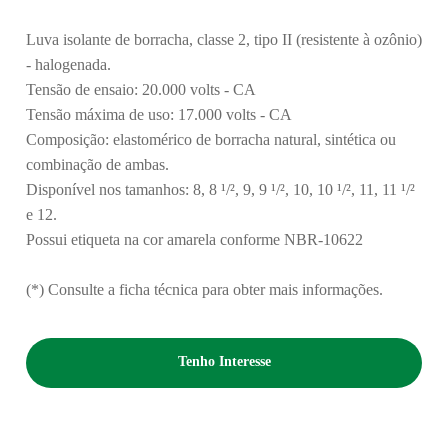
Luva isolante de borracha, classe 2, tipo II (resistente à ozônio)
- halogenada.
Tensão de ensaio: 20.000 volts - CA
Tensão máxima de uso: 17.000 volts - CA
Composição: elastomérico de borracha natural, sintética ou
combinação de ambas.
Disponível nos tamanhos: 8, 8 ¹
/
², 9, 9 ¹
/
², 10, 10 ¹
/
², 11, 11 ¹
/
²
e 12.
Possui etiqueta na cor amarela conforme NBR-10622
(*) Consulte a ficha técnica para obter mais informações.
Tenho Interesse