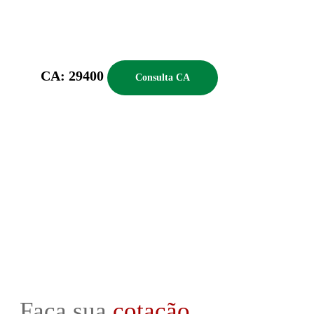
CA: 29400
Consulta CA
Faça sua
cotação