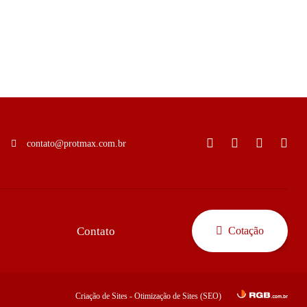
contato@protmax.com.br
Contato
Cotação
Criação de Sites
-
Otimização de Sites (SEO)