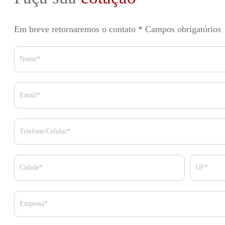
Em breve retornaremos o contato
* Campos obrigatórios
Nome*
Email*
Telefone/Celular*
Cidade*
UF*
Empresa*