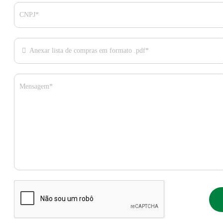
CNPJ*
Anexar lista de compras em formato .pdf*
Mensagem*