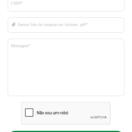
CNPJ*
Anexar lista de compras em formato .pdf*
Mensagem*