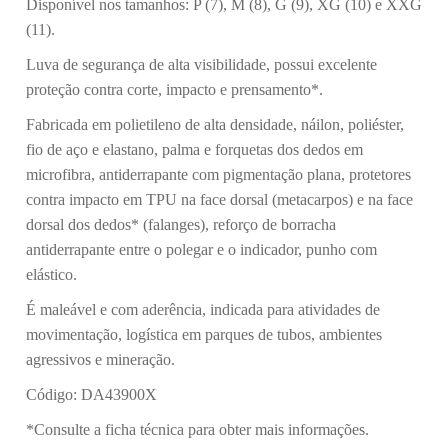
Disponível nos tamanhos: P (7), M (8), G (9), XG (10) e XXG
(11).
Luva de segurança de alta visibilidade, possui excelente
proteção contra corte, impacto e prensamento*.
Fabricada em polietileno de alta densidade, náilon, poliéster,
fio de aço e elastano, palma e forquetas dos dedos em
microfibra, antiderrapante com pigmentação plana, protetores
contra impacto em TPU na face dorsal (metacarpos) e na face
dorsal dos dedos* (falanges), reforço de borracha
antiderrapante entre o polegar e o indicador, punho com
elástico.
É maleável e com aderência, indicada para atividades de
movimentação, logística em parques de tubos, ambientes
agressivos e mineração.
Código: DA43900X
*Consulte a ficha técnica para obter mais informações.