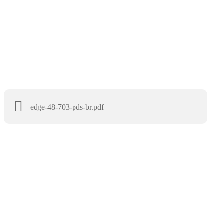
edge-48-703-pds-br.pdf