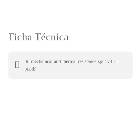
Ficha Técnica
ifu-mechanical-and-thermal-resistance-split-v3-11-
pt.pdf