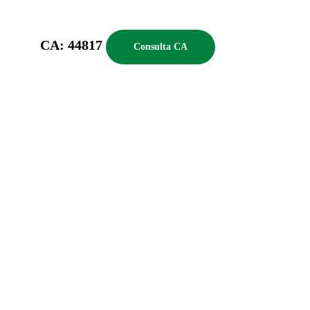
CA: 44817
Consulta CA