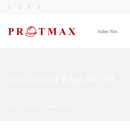
Sobre Nós
Luva Ansell Edge 48-703
Home
Produtos
Proteção às Mãos