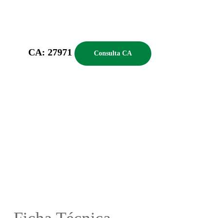
CA: 27971
Consulta CA