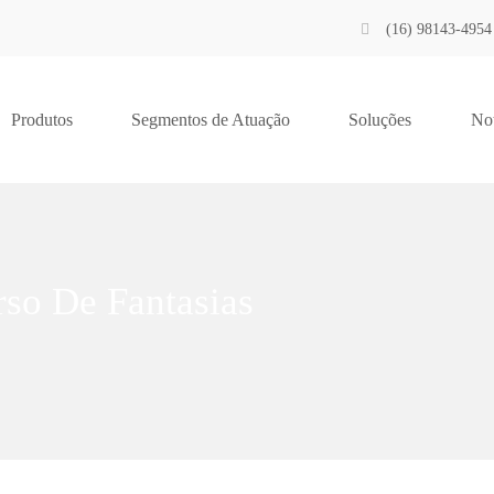
(16) 98143-4954
Produtos
Segmentos de Atuação
Soluções
Not
so De Fantasias