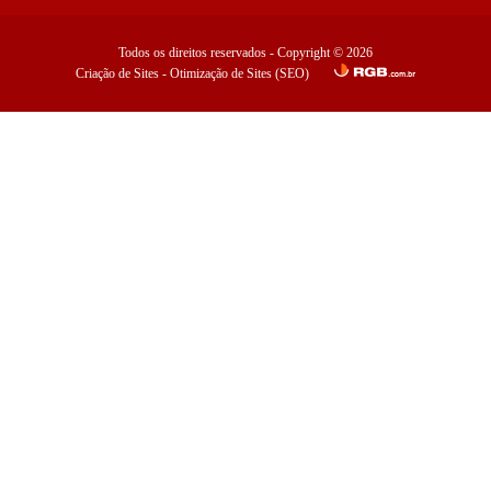
Sobre Nós
Produtos
Todos os direitos reservados - Copyright © 2026
Segmentos de Atuação
Criação de Sites
-
Otimização de Sites (SEO)
Soluções
Notícias
Contato
Cotação