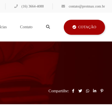
(16) 3664-4088
contato@protmax.com.br
ícias
Contato
COTAÇÃO
Compartilhe: