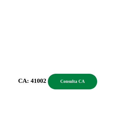
CA: 41002
Consulta CA