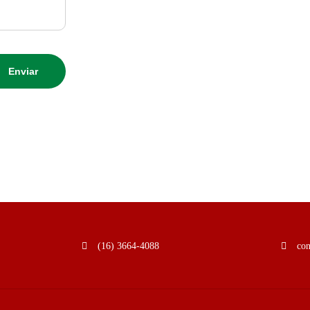
(16) 3664-4088
co