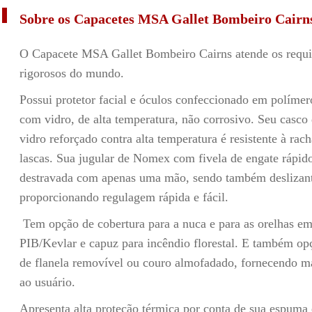
Sobre os Capacetes MSA Gallet Bombeiro Cair
O Capacete MSA Gallet Bombeiro Cairns atende os requi
rigorosos do mundo.
Possui protetor facial e óculos confeccionado em políme
com vidro, de alta temperatura, não corrosivo. Seu casco 
vidro reforçado contra alta temperatura é resistente à rac
lascas. Sua jugular de Nomex com fivela de engate rápid
destravada com apenas uma mão, sendo também deslizan
proporcionando regulagem rápida e fácil.
Tem opção de cobertura para a nuca e para as orelhas 
PIB/Kevlar e capuz para incêndio florestal. E também op
de flanela removível ou couro almofadado, fornecendo m
ao usuário.
Apresenta alta proteção térmica por conta de sua espuma