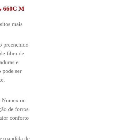
ns 660C M
sitos mais
ro preenchido
de fibra de
haduras e
o pode ser
te,
em Nomex ou
ção de forros
aior conforto
 expandida de