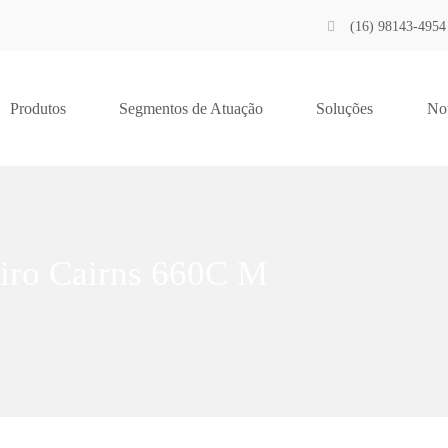
(16) 98143-4954
Produtos
Segmentos de Atuação
Soluções
Not
iro Cairns 660C M