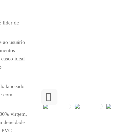
 lider de
e ao usuário
gmentos
 casco ideal
o
 balanceado
te com
100% virgem,
a densidade
de PVC