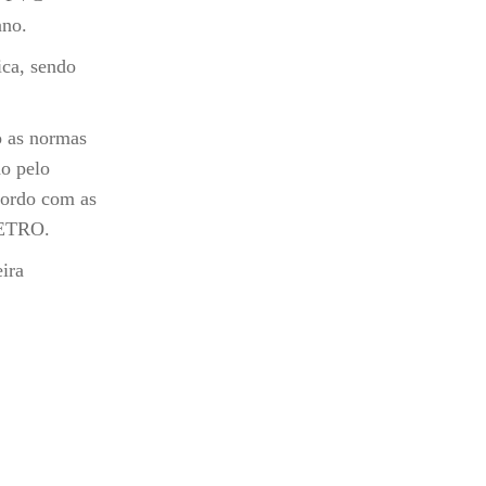
ano.
ica, sendo
o as normas
o pelo
cordo com as
METRO.
ira