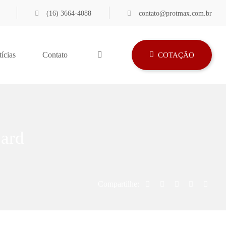
(16) 3664-4088
contato@protmax.com.br
ícias
Contato
COTAÇÃO
Gard
Compartilhe: