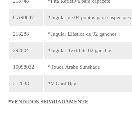
218748
*Fita Refletiva para capacete
GA90047
*Jugular de 04 pontos para suspensões
218288
*Jugular Elástica de 02 ganchos
297604
*Jugular Textil de 02 ganchos
10098032
*Touca Árabe Sunshade
312033
*V-Gard Bag
*VENDIDOS SEPARADAMENTE