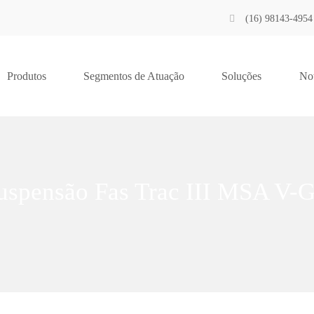
(16) 98143-4954
Produtos
Segmentos de Atuação
Soluções
Not
uspensão Fas Trac III MSA V-