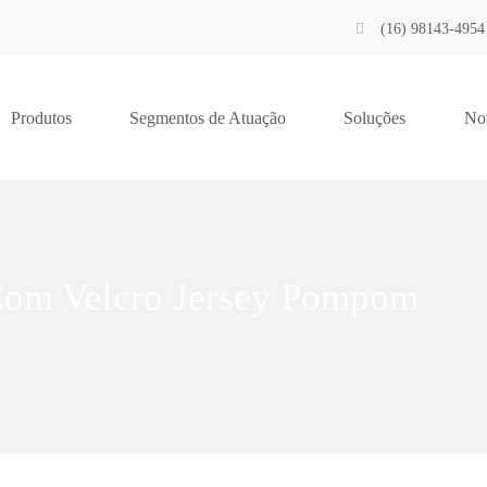
(16) 98143-4954
Produtos
Segmentos de Atuação
Soluções
Not
om Velcro Jersey Pompom