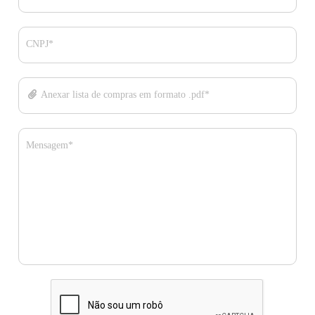
CNPJ*
Anexar lista de compras em formato .pdf*
Mensagem*