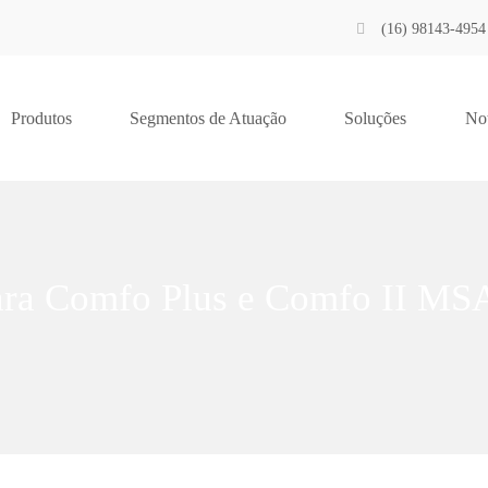
(16) 98143-4954
Produtos
Segmentos de Atuação
Soluções
Not
ara Comfo Plus e Comfo II MS