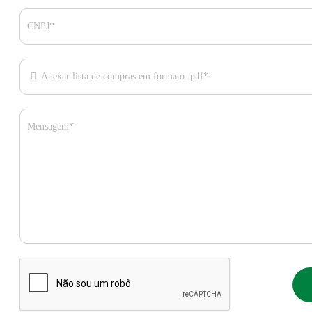
CNPJ*
Anexar lista de compras em formato .pdf*
Mensagem*