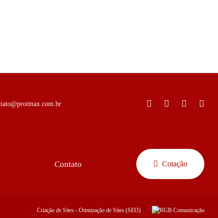
ntato@protmax.com.br
Contato
Cotação
Criação de Sites
-
Otimização de Sites (SEO)