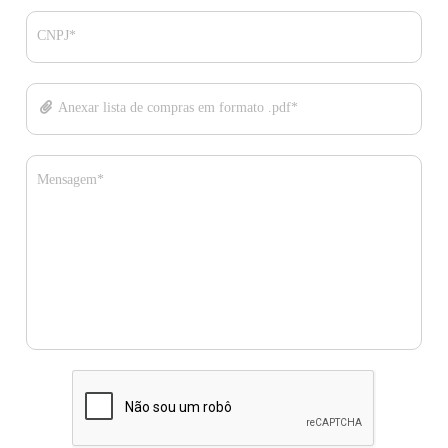
CNPJ*
Anexar lista de compras em formato .pdf*
Mensagem*