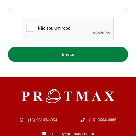
(16) 98143-4954
(16) 3664-4088
contato@protmax.com.br